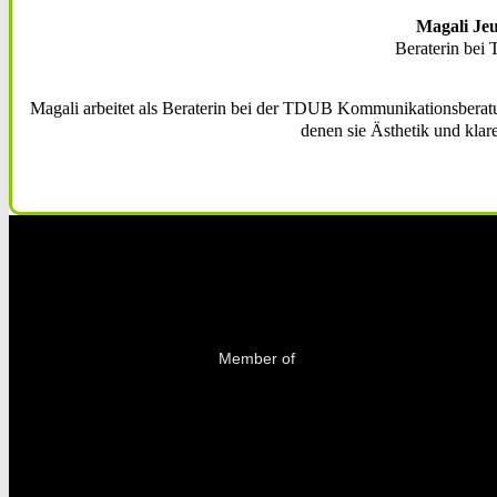
Magali Jeu
Beraterin be
Magali arbeitet als Beraterin bei der TDUB Kommunikationsberatung
denen sie Ästhetik und klare
Fol
Fol
Fol
Member of