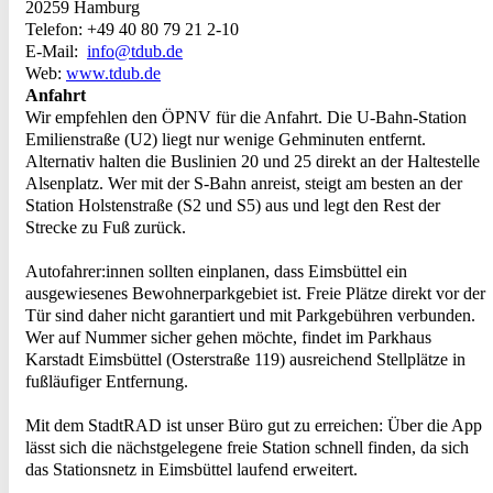
20259 Hamburg
Telefon:
+49 40 80 79 21 2-10
E-Mail:
info@tdub.de
Web:
www.tdub.de
Anfahrt
Wir empfehlen den ÖPNV für die Anfahrt. Die U-Bahn-Station
Emilienstraße (U2) liegt nur wenige Gehminuten entfernt.
Alternativ halten die Buslinien 20 und 25 direkt an der Haltestelle
Alsenplatz. Wer mit der S-Bahn anreist, steigt am besten an der
Station Holstenstraße (S2 und S5) aus und legt den Rest der
Strecke zu Fuß zurück.
Autofahrer:innen sollten einplanen, dass Eimsbüttel ein
ausgewiesenes Bewohnerparkgebiet ist. Freie Plätze direkt vor der
Tür sind daher nicht garantiert und mit Parkgebühren verbunden.
Wer auf Nummer sicher gehen möchte, findet im Parkhaus
Karstadt Eimsbüttel (Osterstraße 119) ausreichend Stellplätze in
fußläufiger Entfernung.
Mit dem StadtRAD ist unser Büro gut zu erreichen: Über die App
lässt sich die nächstgelegene freie Station schnell finden, da sich
das Stationsnetz in Eimsbüttel laufend erweitert.