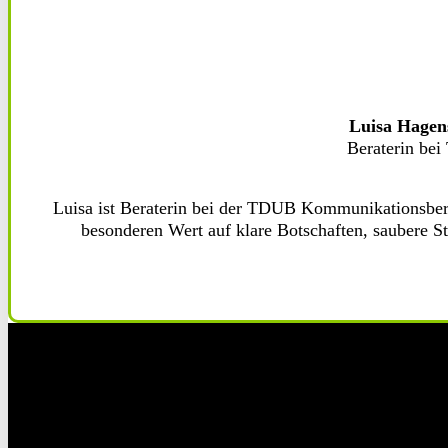
Luisa Hagen
Beraterin be
Luisa ist Beraterin bei der TDUB Kommunikationsberat
besonderen Wert auf klare Botschaften, saubere S
Fol
Fol
Fol