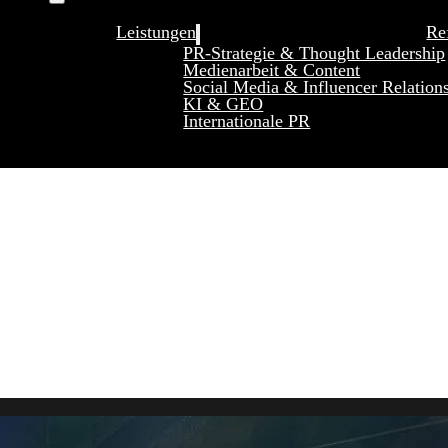
Leistungen
Re
PR-Strategie & Thought Leadership
Medienarbeit & Content
Social Media & Influencer Relation
KI & GEO
Internationale PR