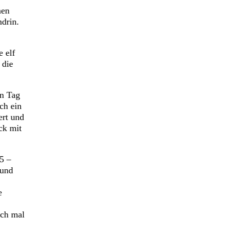
nen
ndrin.
 elf
 die
an Tag
ch ein
ert und
ck mit
5 –
 und
e
ach mal