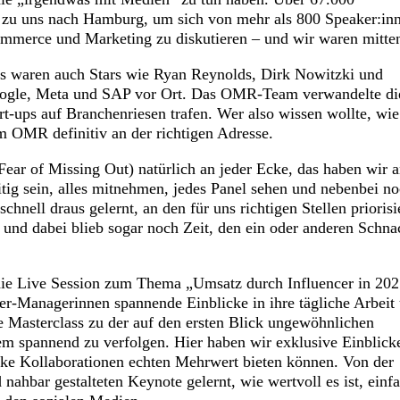
 zu uns nach Hamburg, um sich von mehr als 800 Speaker:in
Commerce und Marketing zu diskutieren – und wir waren mitte
s waren auch Stars wie Ryan Reynolds, Dirk Nowitzki und
oogle, Meta und SAP vor Ort. Das OMR-Team verwandelte die
rt-ups auf Branchenriesen trafen. Wer also wissen wollte, wie
im OMR definitiv an der richtigen Adresse.
ear of Missing Out) natürlich an jeder Ecke, das haben wir 
ig sein, alles mitnehmen, jedes Panel sehen und nebenbei no
nell draus gelernt, an den für uns richtigen Stellen priorisi
und dabei blieb sogar noch Zeit, den ein oder anderen Schna
die Live Session zum Thema „Umsatz durch Influencer in 202
r-Managerinnen spannende Einblicke in ihre tägliche Arbeit
e Masterclass zu der auf den ersten Blick ungewöhnlichen
m spannend zu verfolgen. Hier haben wir exklusive Einblick
e Kollaborationen echten Mehrwert bieten können. Von der
 nahbar gestalteten Keynote gelernt, wie wertvoll es ist, einf