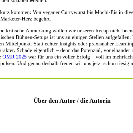
n den sozialen Medien.
zu kurz kommen: Von veganer Currywurst bis Mochi-Eis in div
 Marketer-Herz begehrt.
ne kritische Anmerkung wollen wir unseren Recap nicht been
schen Bühnen-Setups ist uns an einigen Stellen aufgefallen: 
n Mittelpunkt. Statt echter Insights oder praxisnaher Learnin
arakter. Schade eigentlich – denn das Potenzial, voneinander
ie
OMR 2025
war für uns ein voller Erfolg – voll im mehrfac
pulsen. Und genau deshalb freuen wir uns jetzt schon riesig a
Über den Autor / die Autorin