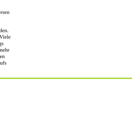
ersen
den.
Viele
gs
 mehr
hen
ufs