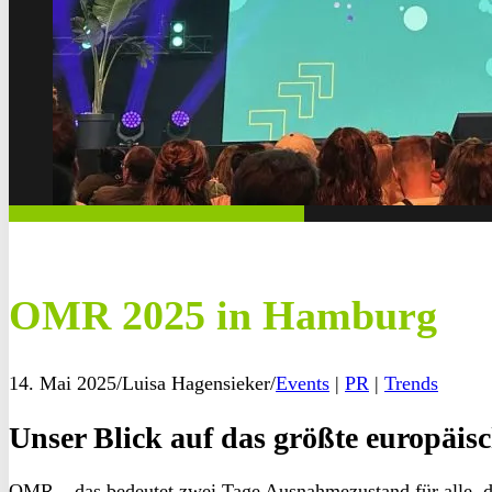
OMR 2025 in Hamburg
14. Mai 2025
/
Luisa Hagensieker
/
Events
|
PR
|
Trends
Unser Blick auf das größte europäisc
OMR – das bedeutet zwei Tage Ausnahmezustand für alle, d