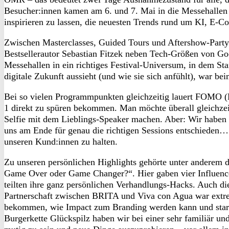
Besucher:innen kamen am 6. und 7. Mai in die Messehallen
inspirieren zu lassen, die neuesten Trends rund um KI, E-
Zwischen Masterclasses, Guided Tours und Aftershow-Party
Bestsellerautor Sebastian Fitzek neben Tech-Größen von G
Messehallen in ein richtiges Festival-Universum, in dem Sta
digitale Zukunft aussieht (und wie sie sich anfühlt), war be
Bei so vielen Programmpunkten gleichzeitig lauert FOMO (F
1 direkt zu spüren bekommen. Man möchte überall gleichzeit
Selfie mit dem Lieblings-Speaker machen. Aber: Wir haben sch
uns am Ende für genau die richtigen Sessions entschieden… 
unseren Kund:innen zu halten.
Zu unseren persönlichen Highlights gehörte unter anderem 
Game Over oder Game Changer?“. Hier gaben vier Influence
teilten ihre ganz persönlichen Verhandlungs-Hacks. Auch di
Partnerschaft zwischen BRITA und Viva con Agua war extre
bekommen, wie Impact zum Branding werden kann und stark
Burgerkette Glückspilz haben wir bei einer sehr familiär und