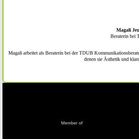
Magali Jeu
Beraterin be
Magali arbeitet als Beraterin bei der TDUB Kommunikationsberatung
denen sie Ästhetik und klare
Fol
Fol
Fol
Member of