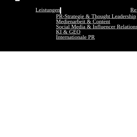
Leistungen
Re
PR-Strategie & Thought Leadership
Medienarbeit & Content
Social Media & Influencer Relation
KI & GEO
Internationale PR