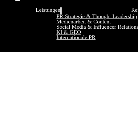
Leistungen
Re
PR-Strategie & Thought Leadership
Medienarbeit & Content
Social Media & Influencer Relation
KI & GEO
Internationale PR