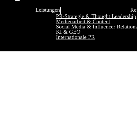
Leistungen
Re
PR-Strategie & Thought Leadership
Medienarbeit & Content
Social Media & Influencer Relation
KI & GEO
Internationale PR